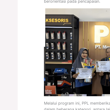
berorientasi pada pencapaian.
Melalui program ini, PPL memberi
dalam beberapa kategori, antara la