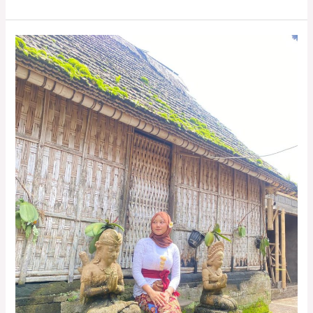
Kerja
Keras
Terbayar!
Karyawan
PPL
Raih
Program
Tahunan
ke
Bali