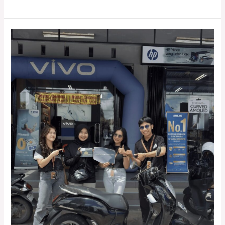
Koperasi
Karyawan,
Pilar
Kesejahteraan
dan
Kebersamaan
di
Lingkungan
Kerja