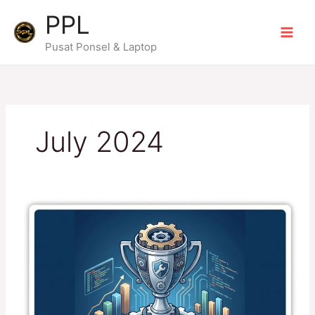
Skip
PPL
to
content
Pusat Ponsel & Laptop
July 2024
Penghargaan
Spesial
untuk
Tim
Teknisi
PPL
yang
Berprestasi