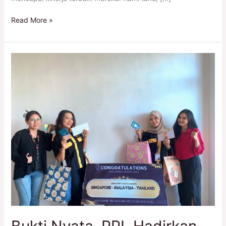
Read More »
Bukti
Nyata,
PPL
Hadirkan
Hadiah
Istimewa
untuk
Tim
Sales
Person
(SP)
yang
Berprestasi