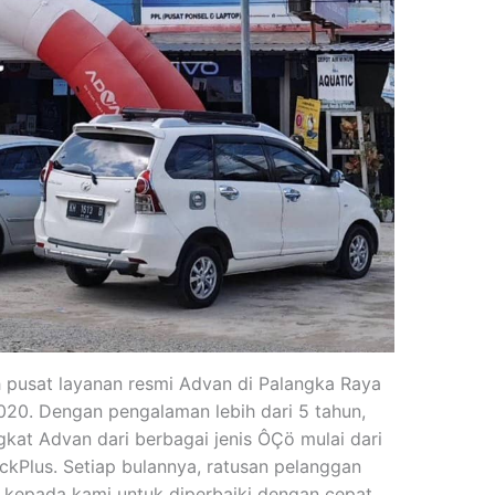
 pusat layanan resmi Advan di Palangka Raya
020. Dengan pengalaman lebih dari 5 tahun,
kat Advan dari berbagai jenis ÔÇö mulai dari
ockPlus. Setiap bulannya, ratusan pelanggan
epada kami untuk diperbaiki dengan cepat,