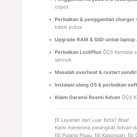
copot.
Perbaikan & penggantian charger
Ô
kabel putus.
Upgrade RAM & SSD untuk laptop
Perbaikan LockPlus
ÔÇô Kendala sis
lainnya.
Masalah overheat & restart sendir
Instalasi ulang OS & perbaikan sof
Klaim Garansi Resmi Advan
ÔÇô Ka
­ƒîì Layanan dari Luar Kota? Bisa!
Kami menerima perangkat Advan dar
­ƒôì Pulang Pisau, ­ƒôì Kasongan, ­ƒô