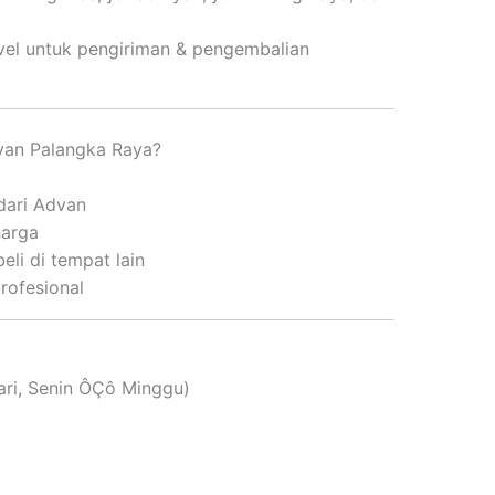
vel untuk pengiriman & pengembalian
van Palangka Raya?
a
 dari Advan
harga
eli di tempat lain
rofesional
ari, Senin ÔÇô Minggu)