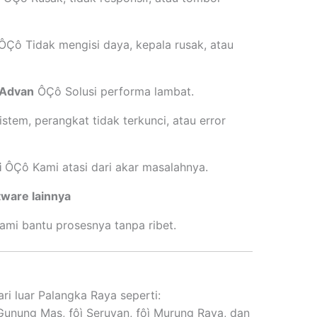
Çô Tidak mengisi daya, kepala rusak, atau
 Advan
ÔÇô Solusi performa lambat.
tem, perangkat tidak terkunci, atau error
i
ÔÇô Kami atasi dari akar masalahnya.
tware lainnya
mi bantu prosesnya tanpa ribet.
i luar Palangka Raya seperti:
ì Gunung Mas, ­ƒôì Seruyan, ­ƒôì Murung Raya, dan