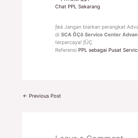
Chat PPL Sekarang
­ƒøá Jangan biarkan perangkat Adva
di
SCA ÔÇô Service Center Advan
terpercaya! ­ƒÜÇ
Referensi
PPL sebagai Pusat Servic
←
Previous Post