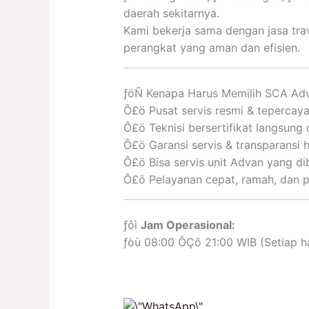
daerah sekitarnya.
Kami bekerja sama dengan jasa tra
perangkat yang aman dan efisien.
­ƒöÑ Kenapa Harus Memilih SCA Ad
Ô£ö Pusat servis resmi & tepercay
Ô£ö Teknisi bersertifikat langsung
Ô£ö Garansi servis & transparansi 
Ô£ö Bisa servis unit Advan yang dib
Ô£ö Pelayanan cepat, ramah, dan p
­ƒôì
Jam Operasional:
­ƒòù 08:00 ÔÇô 21:00 WIB (Setiap h