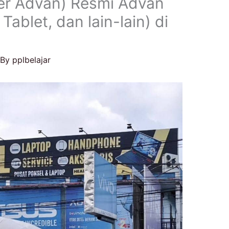
er Advan) Resmi Advan
Tablet, dan lain-lain) di
 By
pplbelajar