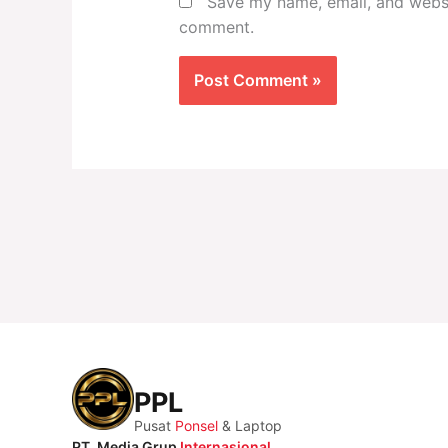
Save my name, email, and websit
comment.
PPL
Pusat
Ponsel
& Laptop
PT. Media Grup
Internasional