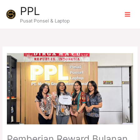
Skip
PPL
to
content
Pusat Ponsel & Laptop
Pemberian Reward Bulanan